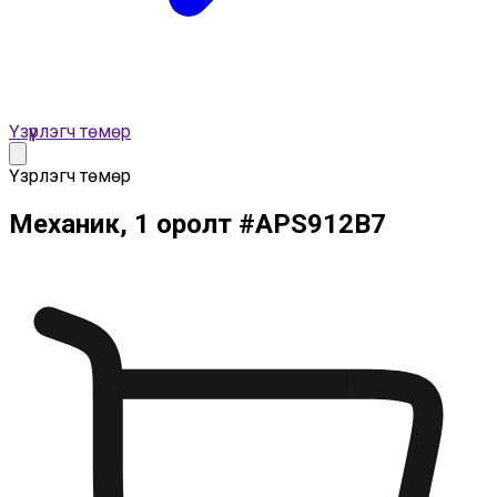
Үзүүрлэгч төмөр
Үзүүрлэгч төмөр
Механик, 1 оролт
#
APS912B7