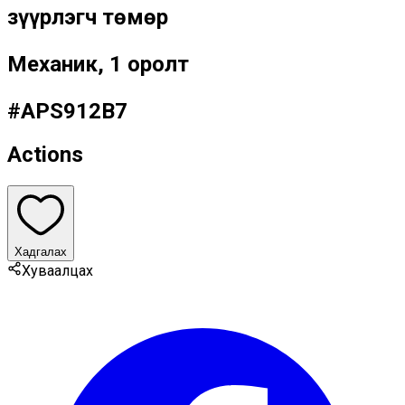
Үзүүрлэгч төмөр
Механик, 1 оролт
#
APS912B7
Actions
Хадгалах
Хуваалцах