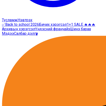
Тусламж
Нэвтрэх
✅Back to school 2026
Бичих хэрэгсэл
1+1 SALE 🔥🔥🔥
Архивын хэрэгсэл
Үндэсний франчайз
Шинэ бараа
Мэдээ
Салбар дэлгүүр