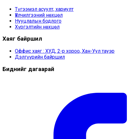
Түгээмэл асуулт, хариулт
Үйлчилгээний нөхцөл
Нууцлалын бодлого
Хүргэлтийн нөхцөл
Хаяг байршил
Оффис хаяг : ХУД, 2-р хороо, Хан-Уул тауэр
Дэлгүүрийн байршил
Биднийг дагаарай