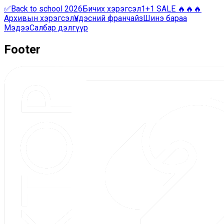
✅Back to school 2026
Бичих хэрэгсэл
1+1 SALE 🔥🔥🔥
Архивын хэрэгсэл
Үндэсний франчайз
Шинэ бараа
Мэдээ
Салбар дэлгүүр
Footer