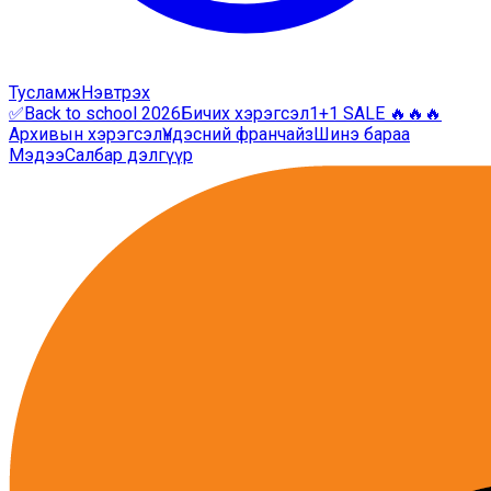
Тусламж
Нэвтрэх
✅Back to school 2026
Бичих хэрэгсэл
1+1 SALE 🔥🔥🔥
Архивын хэрэгсэл
Үндэсний франчайз
Шинэ бараа
Мэдээ
Салбар дэлгүүр